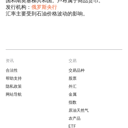
国和南奥塞梯共和国。卢布属于商品货币。
发行机构：
俄罗斯央行
汇率主要受到石油价格波动的影响。
资讯
交易
Footer
合法性
交易品种
帮助支持
股票
隐私政策
外汇
网站导航
金属
指数
原油天然气
农产品
ETF