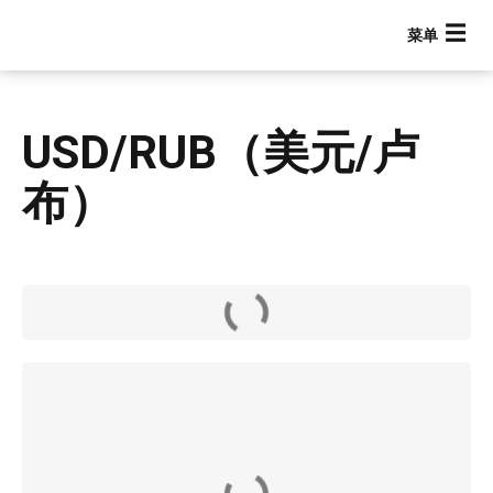
跳
转
到
主
要
USD/RUB（美元/卢
内
容
布）
Main navigation