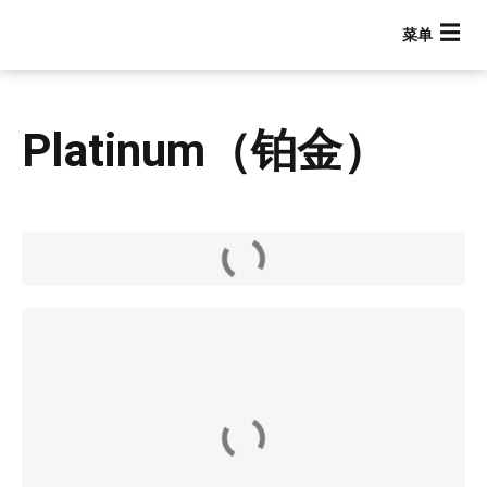
跳
转
到
主
要
Platinum（铂金）
内
容
Main navigation