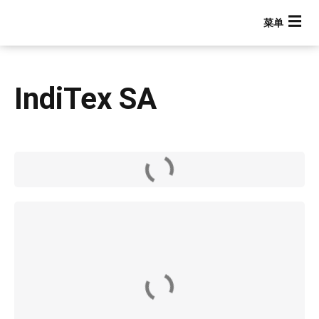
跳
转
到
主
要
IndiTex SA
内
容
Main navigation