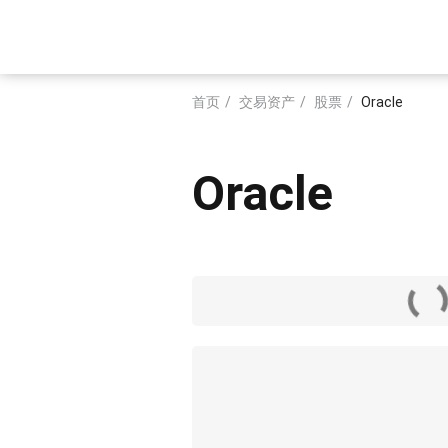
跳
转
Main
到
主
navigation
要
首页
交易资产
股票
Oracle
内
面
容
包
Oracle
屑