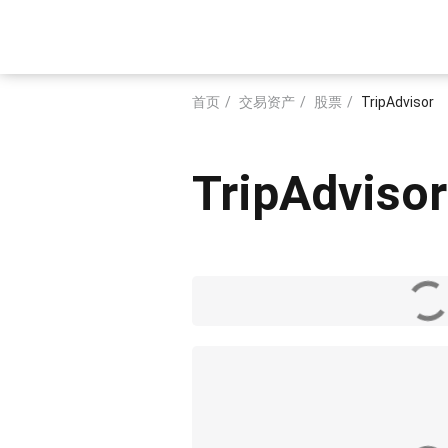
跳
转
Main
到
主
navigation
要
首页
交易资产
股票
TripAdvisor
内
面
容
包
TripAdvisor
屑